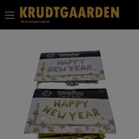
FORSIDE
PRODUKTER
RAKETTER
OM OS
BATTERIER
KONTAKT OS
COMPOUND BATTERIER
PIROMAX
ÅBNINGSTIDER 2025