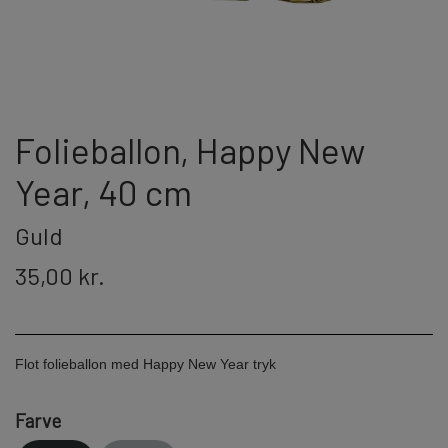
JORGE FIREWORKS
BOMBERØR
JUNIOR - OG FAMILIEKRUDT
J-FIREWORKS
FONTÆNER
DPA
Folieballon, Happy New
Year, 40 cm
STORMLIGHTER
RIAKEO
Guld
NYTÅRSPYNT
35,00 kr.
BORDBOMBER & PARTY POPPERS
HATTE & ACCESSORIES
Flot folieballon med Happy New Year tryk
KNALLERTER
Farve
KONFETTI