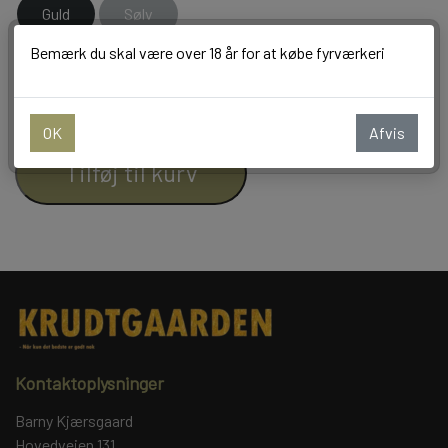
Guld
Sølv
BALLONER
Bemærk du skal være over 18 år for at købe fyrværkeri
−
+
OK
Afvis
Tilføj til kurv
Kontaktoplysninger
Barny Kjærsgaard
Hovedvejen 131