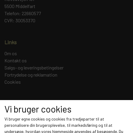
5500 Middelfart
Telefon: 22660577
CVR: 30053370
Links
Om os
Kontakt os
Salgs- og leveringsbetingelser
Fortrydelse og reklamation
Cookies
Sociale medier
Vi bruger cookies
Vi bruger egne cookies og cookies fra tredjeparter til at
personalisere din brugeroplevelse, til markedsføring og til at
undersøge, hvordan vores hjemmeside anvendes af besøgende. Du