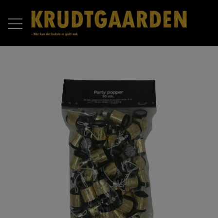
FORSIDE
PRODUKTER
RAKETTER
OM OS
BATTERIER
KONTAKT OS
COMPOUND BATTERIER
PIROMAX
ÅBNINGSTIDER 2025