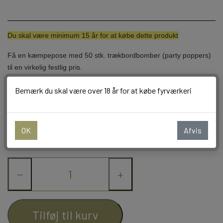
BALLONER
Du skal være minimum 15 år for at købe dette produkt
Få en kæmpepose med 50 stk. trækbordbomber (party poppers)
til en virkelig festlig pris.
Bemærk du skal være over 18 år for at købe fyrværkeri
Farve
OK
Afvis
Guld
Sort
Sølv
−
+
Tilføj til kurv