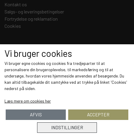
Kontakt os
Salgs- og leveringsbetingelser
Fortrydelse og reklamation
Cookies
Sociale medier
Vi bruger cookies
Vi bruger egne cookies og cookies fra tredjeparter til at
personalisere din brugeroplevelse, til markedsføring og til at
undersøge, hvordan vores hjemmeside anvendes af besøgende. Du
Modtag vores nyhedsbrev via e-mail
kan altid tilbagekalde dit samtykke ved at trykke på linket 'Cookies'
nederst på siden.
Tilmeld
Læs mere om cookies her
AFVIS
ACCEPTER
INDSTILLINGER