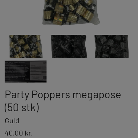
JORGE FIREWORKS
BOMBERØR
JUNIOR - OG FAMILIEKRUDT
J-FIREWORKS
FONTÆNER
DPA
STORMLIGHTER
RIAKEO
NYTÅRSPYNT
Party Poppers megapose
BORDBOMBER & PARTY POPPERS
HATTE & ACCESSORIES
(50 stk)
KNALLERTER
Guld
40,00 kr.
KONFETTI