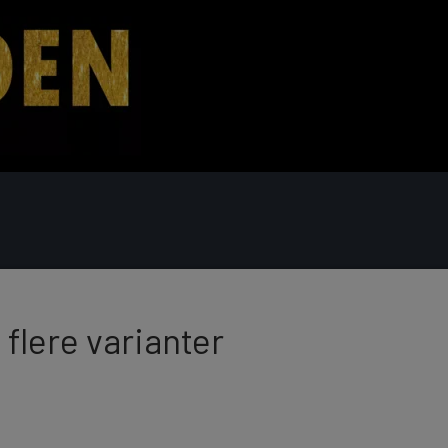
 - OG FAMILIEKRUDT
FONTÆNER
 flere varianter