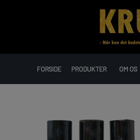
FORSIDE
PRODUKTER
OM OS
RAKETTER
BATTERIER
PIROMAX
JORGE FIREWORKS
J-FIREWORKS