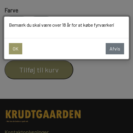
Farve
BALLONER
Guld
Sølv
Bemærk du skal være over 18 år for at købe fyrværkeri
−
+
OK
Afvis
Tilføj til kurv
Kontaktoplysninger