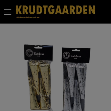
FORSIDE
PRODUKTER
RAKETTER
OM OS
BATTERIER
KONTAKT OS
COMPOUND BATTERIER
PIROMAX
ÅBNINGSTIDER 2025