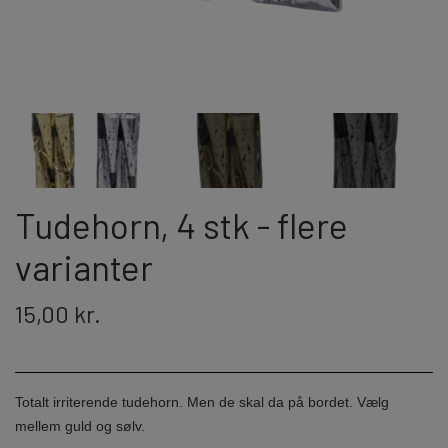
JORGE FIREWORKS
BOMBERØR
JUNIOR - OG FAMILIEKRUDT
J-FIREWORKS
FONTÆNER
DPA
STORMLIGHTER
RIAKEO
Tudehorn, 4 stk - flere
NYTÅRSPYNT
varianter
15,00 kr.
BORDBOMBER & PARTY POPPERS
HATTE & ACCESSORIES
KNALLERTER
Totalt irriterende tudehorn. Men de skal da på bordet. Vælg
mellem guld og sølv.
KONFETTI