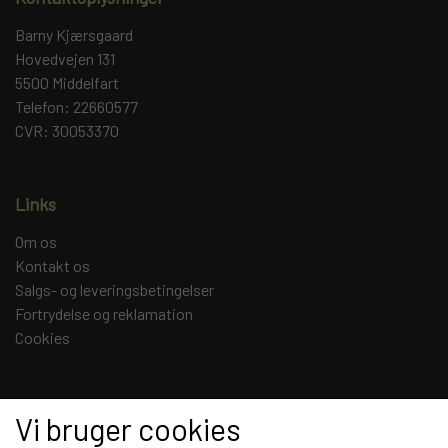
Barny Kjærsgaard
Hovedvejen 131
5500 Middelfart
Telefon: 22660577
CVR: 30053370
Links
Om os
Kontakt os
Salgs- og leveringsbetingelser
Fortrydelse og reklamation
Cookies
Sociale medier
Vi bruger cookies