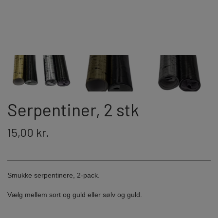
JORGE FIREWORKS
BOMBERØR
JUNIOR - OG FAMILIEKRUDT
J-FIREWORKS
FONTÆNER
DPA
STORMLIGHTER
RIAKEO
Serpentiner, 2 stk
NYTÅRSPYNT
15,00 kr.
BORDBOMBER & PARTY POPPERS
HATTE & ACCESSORIES
Smukke serpentinere, 2-pack.
KNALLERTER
Vælg mellem sort og guld eller sølv og guld.
KONFETTI