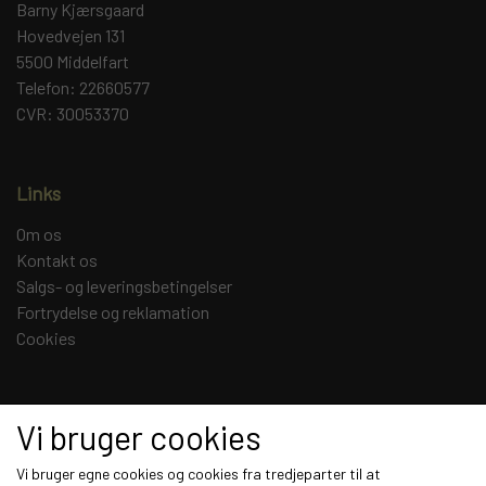
Barny Kjærsgaard
Hovedvejen 131
5500 Middelfart
Telefon: 22660577
CVR: 30053370
Links
Om os
Kontakt os
Salgs- og leveringsbetingelser
Fortrydelse og reklamation
Cookies
Sociale medier
Vi bruger cookies
Vi bruger egne cookies og cookies fra tredjeparter til at