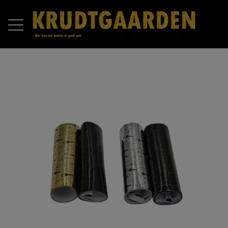
FORSIDE
PRODUKTER
RAKETTER
OM OS
BATTERIER
KONTAKT OS
COMPOUND BATTERIER
PIROMAX
ÅBNINGSTIDER 2025