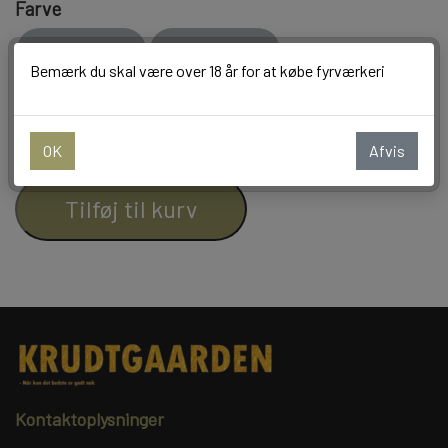
Farve
BALLONER
Sort og guld
Sort og sølv
Bemærk du skal være over 18 år for at købe fyrværkeri
−
+
OK
Afvis
Tilføj til kurv
Kontaktoplysninger