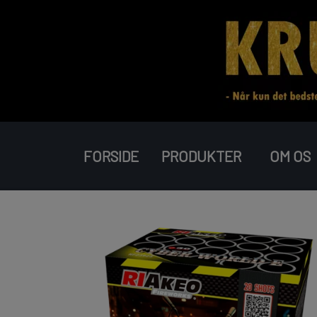
FORSIDE
PRODUKTER
OM OS
RAKETTER
BATTERIER
PIROMAX
JORGE FIREWORKS
J-FIREWORKS