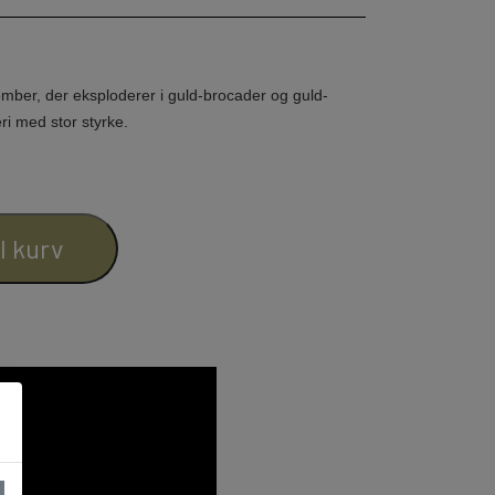
mber, der eksploderer i guld-brocader og guld-
HATTE & ACCESSORIES
eri med stor styrke.
il kurv