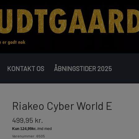
KONTAKT OS
ÅBNINGSTIDER 2025
COMPOUND BATTERIER
BOMBERØR
JUNIOR
Riakeo Cyber World E
499,95 kr.
Varenummer: 6505