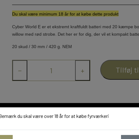
Du skal væ
re minimum 18 år for at købe dette produkt
Cyber World E er et ekstremt kraftfuldt batteri med 20 kæmpe bo
NYTÅRSPYNT
willow med rød strobe. Det her er for dig, der vil et kompakt batt
BORDBOMBER & PARTY POPPERS
20 skud / 30 mm / 420 g. NEM
KNALLERTER
KONFETTI
Tilføj t
−
+
BALLONER
Bemærk du skal være over 18 år for at købe fyrværkeri