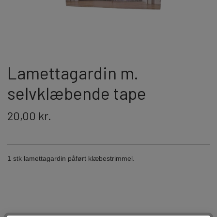
JORGE FIREWORKS
BOMBERØR
JUNIOR - OG FAMILIEKRUDT
J-FIREWORKS
FONTÆNER
DPA
Lamettagardin m.
selvklæbende tape
STORMLIGHTER
RIAKEO
20,00 kr.
NYTÅRSPYNT
BORDBOMBER & PARTY POPPERS
HATTE & ACCESSORIES
1 stk lamettagardin påført klæbestrimmel.
KNALLERTER
KONFETTI