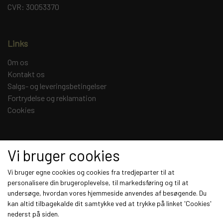
CVR: 30053370
Links
Om os
Kontakt os
Salgs- og leveringsbetingelser
Fortrydelse og reklamation
Cookies
Sociale medier
Vi bruger cookies
Vi bruger egne cookies og cookies fra tredjeparter til at
personalisere din brugeroplevelse, til markedsføring og til at
undersøge, hvordan vores hjemmeside anvendes af besøgende. Du
Modtag vores nyhedsbrev via e-mail
kan altid tilbagekalde dit samtykke ved at trykke på linket 'Cookies'
nederst på siden.
Tilmeld