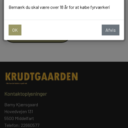
Bemærk du skal være over 18 år for at købe fyrværkeri
−
+
BALLONER
OK
Afvis
Tilføj til kurv
Kontaktoplysninger
Barny Kjærsgaard
Hovedvejen 131
5500 Middelfart
Telefon: 22660577