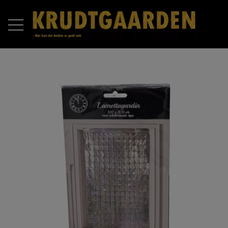
FORSIDE
PRODUKTER
RAKETTER
OM OS
BATTERIER
KONTAKT OS
COMPOUND BATTERIER
PIROMAX
ÅBNINGSTIDER 2025