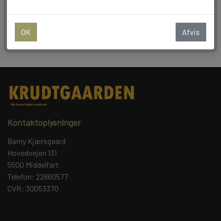
Tilføj til kurv
BALLONER
OK
Afvis
Kontaktoplysninger
Barny Kjærsgaard
Hovedvejen 131
5500 Middelfart
Telefon: 22660577
CVR: 30053370