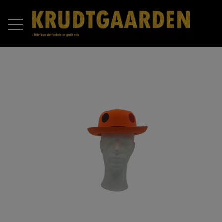
FORSIDE
PRODUKTER
RAKETTER
OM OS
BATTERIER
KONTAKT OS
COMPOUND BATTERIER
PIROMAX
ÅBNINGSTIDER 2025