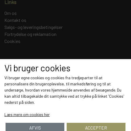
Links
Om os
Kontakt os
Salgs- og leveringsbetingelser
Fortrydelse og reklamation
Cookies
Sociale medier
Vi bruger cookies
Vi bruger egne cookies og cookies fra tredjeparter til at
personalisere din brugeroplevelse, til markedsføring og til at
undersøge, hvordan vores hjemmeside anvendes af besøgende. Du
Modtag vores nyhedsbrev via e-mail
kan altid tilbagekalde dit samtykke ved at trykke på linket 'Cookies'
nederst på siden.
Tilmeld
Læs mere om cookies her
AFVIS
ACCEPTER