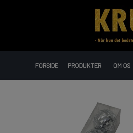
FORSIDE
PRODUKTER
OM OS
RAKETTER
BATTERIER
PIROMAX
JORGE FIREWORKS
J-FIREWORKS