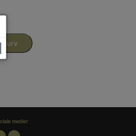
HATTE & ACCESSORIES
il kurv
ciale medier