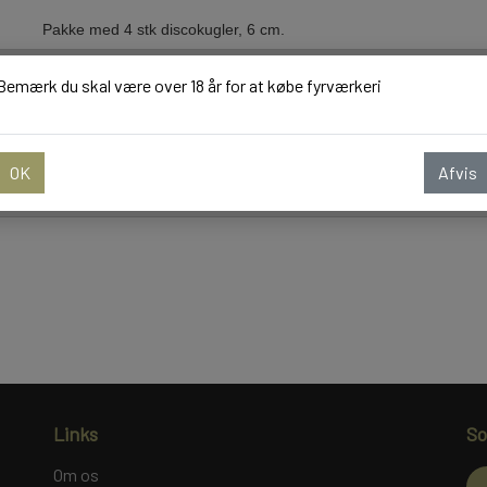
Pakke med 4 stk discokugler, 6 cm.
(Bemærk at de kan have mindre skønhedsfejl)
Bemærk du skal være over 18 år for at købe fyrværkeri
NYTÅRSPYNT
BORDBOMBER & PARTY POPPERS
Tilføj t
−
+
OK
Afvis
KNALLERTER
KONFETTI
BALLONER
Links
So
Om os