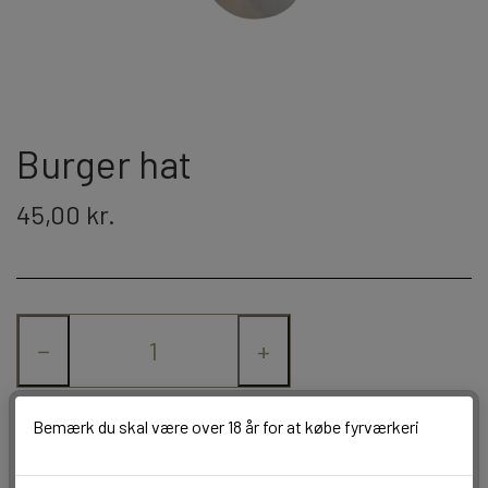
JORGE FIREWORKS
BOMBERØR
JUNIOR - OG FAMILIEKRUDT
J-FIREWORKS
FONTÆNER
DPA
Burger hat
STORMLIGHTER
RIAKEO
45,00 kr.
NYTÅRSPYNT
BORDBOMBER & PARTY POPPERS
HATTE & ACCESSORIES
−
+
KNALLERTER
Bemærk du skal være over 18 år for at købe fyrværkeri
Tilføj til kurv
KONFETTI