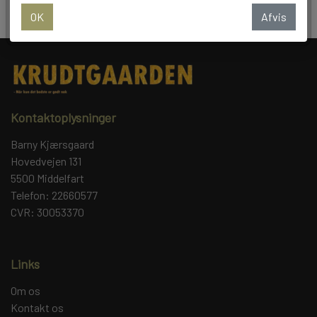
OK
Afvis
BALLONER
Kontaktoplysninger
Barny Kjærsgaard
Hovedvejen 131
5500 Middelfart
Telefon: 22660577
CVR: 30053370
Links
Om os
Kontakt os