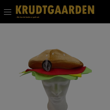
FORSIDE
PRODUKTER
RAKETTER
OM OS
BATTERIER
KONTAKT OS
COMPOUND BATTERIER
PIROMAX
ÅBNINGSTIDER 2025