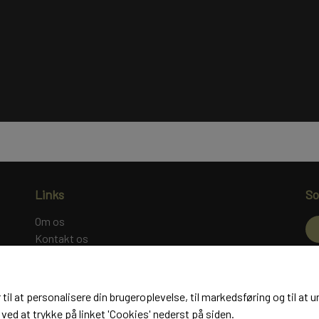
Links
So
Om os
Kontakt os
Salgs- og leveringsbetingelser
Mo
Fortrydelse og reklamation
Cookies
 til at personalisere din brugeroplevelse, til markedsføring og til 
ved at trykke på linket 'Cookies' nederst på siden.