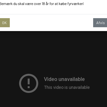
søg af den lokale
Danse Daizy
fra kl. 14 - 16, som uddeler slush-
Bemærk du skal være over 18 år for at købe fyrværkeri
OK
Afvis