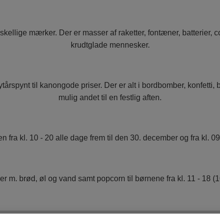
orskellige mærker. Der er masser af raketter, fontæner, batterier,
krudtglade mennesker.
NYTÅRSPYNT
BORDBOMBER & PARTY POPPERS
KNALLERTER
årspynt til kanongode priser. Der er alt i bordbomber, konfetti, ba
KONFETTI
mulig andet til en festlig aften.
BALLONER
en fra kl. 10 - 20 alle dage frem til den 30. december og fra kl. 
ser m. brød, øl og vand samt popcorn til børnene fra kl. 11 - 18 (