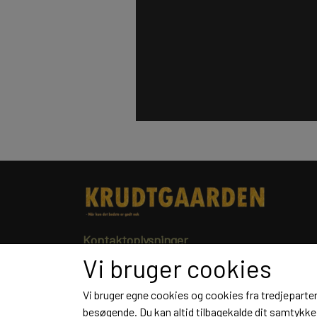
Kontaktoplysninger
Vi bruger cookies
Barny Kjærsgaard
Hovedvejen 131
Vi bruger egne cookies og cookies fra tredjeparter
5500 Middelfart
besøgende. Du kan altid tilbagekalde dit samtykke 