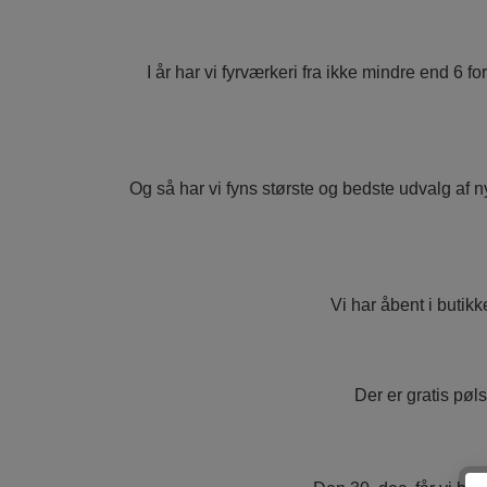
DPA
RIAKEO
I år har vi fyrværkeri fra ikke mindre end 6 f
STORMLIGHTER
Og så har vi fyns største og bedste udvalg af nyt
Vi har åbent i butikk
Der er gratis pøl