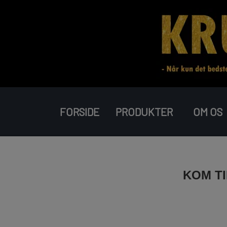
FORSIDE
PRODUKTER
OM OS
RAKETTER
BATTERIER
KOM T
PIROMAX
JORGE FIREWORKS
J-FIREWORKS