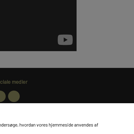
ciale medier
dtag vores nyhedsbrev via e-mail
at undersøge, hvordan vores hjemmeside anvendes af
Tilmeld