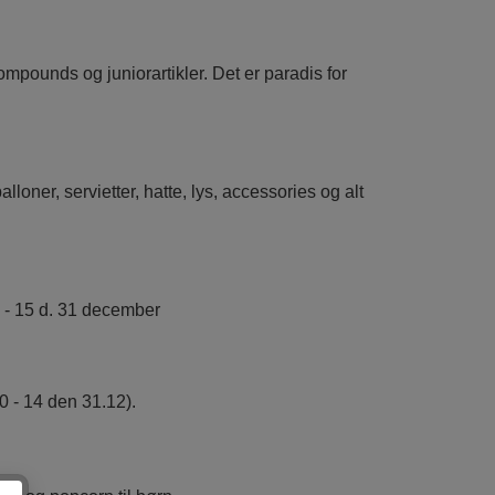
 compounds og juniorartikler.
Det er paradis for
HATTE & ACCESSORIES
lloner, servietter, hatte, lys, accessories og alt
09 - 15 d. 31 december
10 - 14 den
31.12).