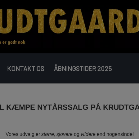
KONTAKT OS
ÅBNINGSTIDER 2025
COMPOUND BATTERIER
BOMBERØR
JUNIOR
IL KÆMPE NYTÅRSSALG PÅ KRUDTG
Vores udvalg er
større
,
sjovere
og
vildere
end nogensinde!