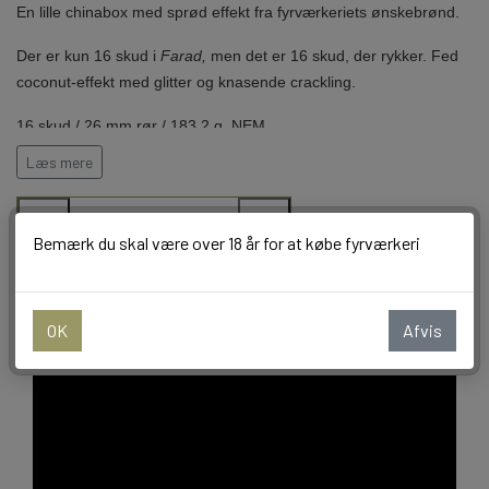
En lille chinabox med sprød effekt fra fyrværkeriets ønskebrønd.
BALLONER
Der er kun 16 skud i
Farad,
men det er 16 skud, der rykker. Fed
coconut-effekt med glitter og knasende crackling.
16 skud / 26 mm rør / 183,2 g. NEM
Læs mere
−
+
Bemærk du skal være over 18 år for at købe fyrværkeri
Tilføj til kurv
OK
Afvis