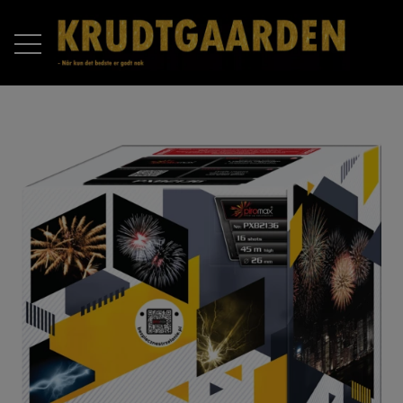
FORSIDE
PRODUKTER
RAKETTER
OM OS
BATTERIER
KONTAKT OS
COMPOUND BATTERIER
PIROMAX
ÅBNINGSTIDER 2025