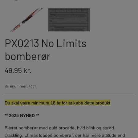
JORGE FIREWORKS
BOMBERØR
JUNIOR - OG FAMILIEKRUDT
J-FIREWORKS
PX0213 No Limits
FONTÆNER
DPA
bomberør
STORMLIGHTER
RIAKEO
49,95 kr.
NYTÅRSPYNT
Varenummer: 4301
BORDBOMBER & PARTY POPPERS
HATTE & ACCESSORIES
Du skal væ
re minimum 18 år for at købe dette produkt
KNALLERTER
** 2025 NYHED **
Blæret bomberør med guld brocade, hvid blink og sprød
KONFETTI
crackling. Et max loaded bomberør, der har mere attitude end