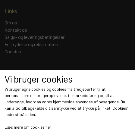
Links
Om os
Kontakt os
Salgs- og leveringsbetingelser
Fortrydelse og reklamation
Cookies
Sociale medier
Vi bruger cookies
Vi bruger egne cookies og cookies fra tredjeparter til at
personalisere din brugeroplevelse, til markedsføring og til at
undersøge, hvordan vores hjemmeside anvendes af besøgende. Du
Modtag vores nyhedsbrev via e-mail
kan altid tilbagekalde dit samtykke ved at trykke på linket 'Cookies'
nederst på siden.
Tilmeld
Læs mere om cookies her