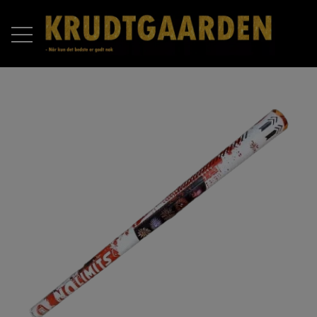
FORSIDE
PRODUKTER
RAKETTER
OM OS
BATTERIER
KONTAKT OS
COMPOUND BATTERIER
PIROMAX
ÅBNINGSTIDER 2025