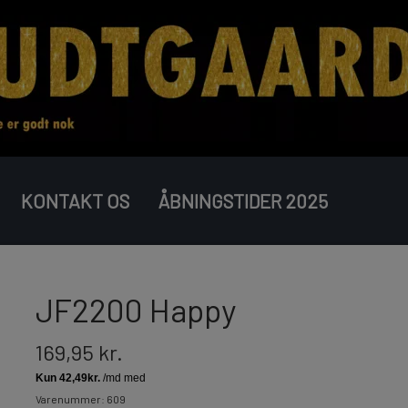
KONTAKT OS
ÅBNINGSTIDER 2025
COMPOUND BATTERIER
BOMBERØR
JUNIOR
JF2200 Happy
169,95 kr.
Varenummer: 609