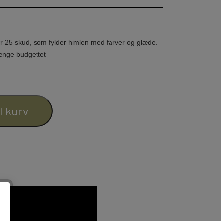
r 25 skud, som
fylder himlen med farver og glæde.
HATTE & ACCESSORIES
rænge budgettet
il kurv