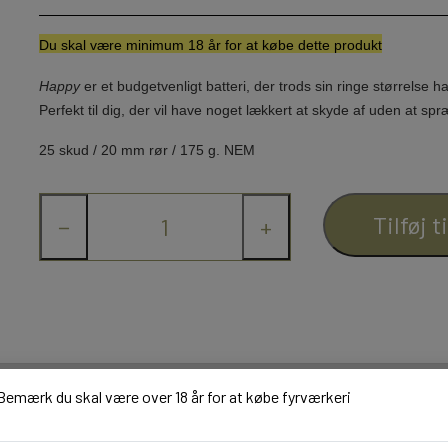
Du skal væ
re minimum 18 år for at købe dette produkt
Happy
er et budgetvenligt batteri, der trods sin ringe størrelse
ha
NYTÅRSPYNT
Perfekt til dig, der vil have
noget lækkert at skyde af uden at sp
BORDBOMBER & PARTY POPPERS
25 skud / 20 mm rør / 1
75 g. NEM
KNALLERTER
KONFETTI
Tilføj t
−
+
BALLONER
Bemærk du skal være over 18 år for at købe fyrværkeri