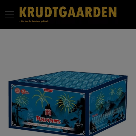
FORSIDE
PRODUKTER
RAKETTER
OM OS
BATTERIER
KONTAKT OS
COMPOUND BATTERIER
PIROMAX
ÅBNINGSTIDER 2025