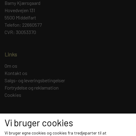
Barny Kjærsgaard
Hovedvejen 131
5500 Middelfart
Telefon: 22660577
CVR: 30053370
Links
Om os
Kontakt os
Salgs- og leveringsbetingelser
Fortrydelse og reklamation
Cookies
Sociale medier
Vi bruger cookies
Vi bruger egne cookies og cookies fra tredjeparter til at