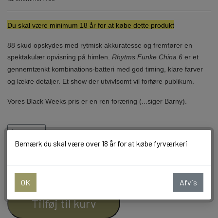
BALLONER
Du skal væ
re minimum 18 år for at købe dette produkt
88 skud opskydes med rytmisk akkuratesse og fremfører en
spektakulær opvisning på himlen.
Rhytms Funke China 6
er et
gennemtænkt kombinations-batteri med god timing, klare farver
og lækre detaljer. Et show der utvivlsomt vil forføre publikum.
Vores Black Weeks pris er en ren foræring (...siger Barny).
88 skud / 25 + 30 mm rør / 1817 g. NEM
Læs mere
Bemærk du skal være over 18 år for at købe fyrværkeri
−
+
OK
Afvis
Tilføj til kurv