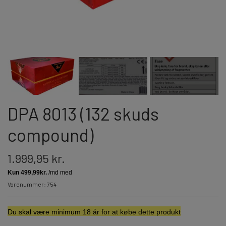
JORGE FIREWORKS
BOMBERØR
JUNIOR - OG FAMILIEKRUDT
J-FIREWORKS
FONTÆNER
DPA
STORMLIGHTER
RIAKEO
DPA 8013 (132 skuds
NYTÅRSPYNT
compound)
1.999,95 kr.
BORDBOMBER & PARTY POPPERS
HATTE & ACCESSORIES
Varenummer: 754
KNALLERTER
Du skal væ
re minimum 18 år for at købe dette produkt
KONFETTI