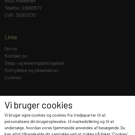
5500 Middelfart
Telefon: 22660577
CVR: 30053370
Links
Om os
Kontakt os
Salgs- og leveringsbetingelser
Fortrydelse og reklamation
Cookies
Sociale medier
Vi bruger cookies
Vi bruger egne cookies og cookies fra tredjeparter til at
personalisere din brugeroplevelse, til markedsføring og til at
undersøge, hvordan vores hjemmeside anvendes af besøgende. Du
Modtag vores nyhedsbrev via e-mail
kan altid tilbagekalde dit samtykke ved at trykke på linket 'Cookies'