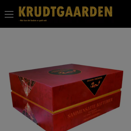
FORSIDE
PRODUKTER
RAKETTER
OM OS
BATTERIER
KONTAKT OS
COMPOUND BATTERIER
PIROMAX
ÅBNINGSTIDER 2025