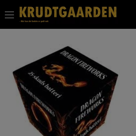
FORSIDE
PRODUKTER
RAKETTER
OM OS
BATTERIER
KONTAKT OS
COMPOUND BATTERIER
PIROMAX
ÅBNINGSTIDER 2025