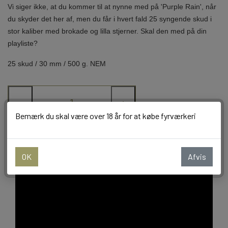
V
i siger ikke, at du kommer til at nynne med på 'Purple Rain', når
du skyder det her af, men du får i hvert fald 25 syngende skud i
BALLONER
stor kaliber med brokade og lilla stjerner. Skal den med på din
playliste?
25 skud / 30 mm / 500 g. NEM
−
+
Bemærk du skal være over 18 år for at købe fyrværkeri
Tilføj til kurv
OK
Afvis