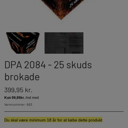
JORGE FIREWORKS
BOMBERØR
JUNIOR - OG FAMILIEKRUDT
J-FIREWORKS
FONTÆNER
DPA
STORMLIGHTER
RIAKEO
DPA 2084 - 25 skuds
NYTÅRSPYNT
brokade
399,95 kr.
BORDBOMBER & PARTY POPPERS
HATTE & ACCESSORIES
Varenummer: 663
KNALLERTER
Du skal væ
re minimum
18 år for at købe de
tte produkt
KONFETTI