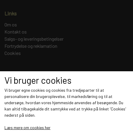
Links
Om os
Kontakt os
Salgs- og leveringsbetingelser
Fortrydelse og reklamation
Cookies
Sociale medier
Vi bruger cookies
Vi bruger egne cookies og cookies fra tredjeparter til at
personalisere din brugeroplevelse, til markedsføring og til at
undersøge, hvordan vores hjemmeside anvendes af besøgende. Du
Modtag vores nyhedsbrev via e-mail
kan altid tilbagekalde dit samtykke ved at trykke på linket 'Cookies'
nederst på siden.
Tilmeld
Læs mere om cookies her