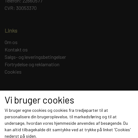
Telefon: 22660577
CVR: 30053370
Links
Om os
Kontakt os
Salgs- og leveringsbetingelser
Fortrydelse og reklamation
Cookies
Sociale medier
Vi bruger cookies
Vi bruger egne cookies og cookies fra tredjeparter til at
personalisere din brugeroplevelse, til markedsføring og til at
undersøge, hvordan vores hjemmeside anvendes af besøgende. Du
Modtag vores nyhedsbrev via e-mail
kan altid tilbagekalde dit samtykke ved at trykke på linket 'Cookies'
nederst på siden.