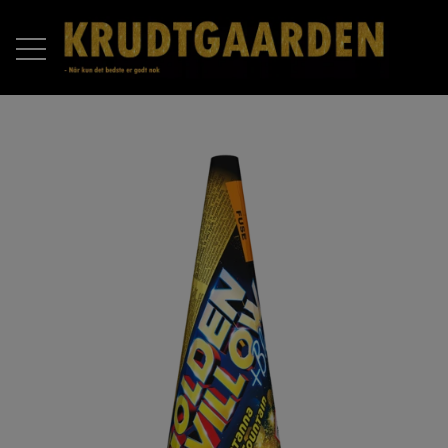
FORSIDE
PRODUKTER
RAKETTER
OM OS
BATTERIER
KONTAKT OS
COMPOUND BATTERIER
PIROMAX
ÅBNINGSTIDER 2025