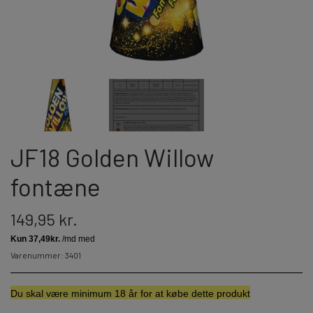
JORGE FIREWORKS
BOMBERØR
JUNIOR - OG FAMILIEKRUDT
J-FIREWORKS
FONTÆNER
DPA
STORMLIGHTER
RIAKEO
JF18 Golden Willow
NYTÅRSPYNT
fontæne
149,95 kr.
BORDBOMBER & PARTY POPPERS
HATTE & ACCESSORIES
Varenummer: 3401
KNALLERTER
Du skal væ
re minimum 18 år for at købe dette produkt
KONFETTI